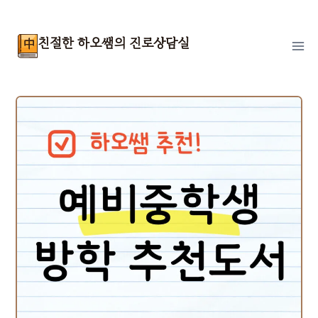
Skip
to
친절한 하오쌤의 진로상담실
content