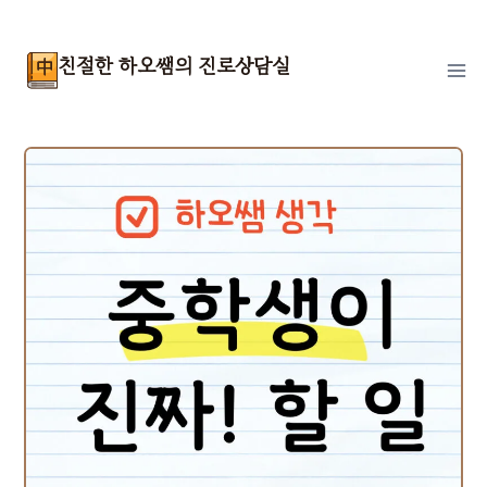
Skip
to
친절한 하오쌤의 진로상담실
content