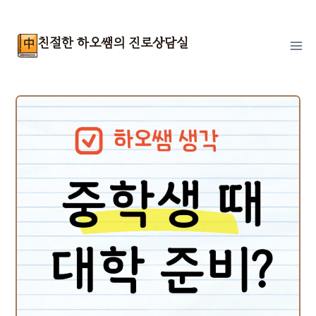
Skip
to
친절한 하오쌤의 진로상담실
content