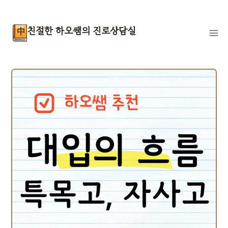
Skip
to
친절한 하오쌤의 진로상담실
content